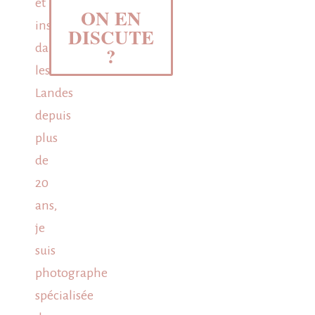
et
ON EN
installée
DISCUTE
dans
?
les
Landes
depuis
plus
de
20
ans,
je
suis
photographe
spécialisée