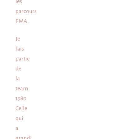
les
parcours
PMA.
Je
fais
partie
de
la
team
1980.
Celle
qui
a
grandi