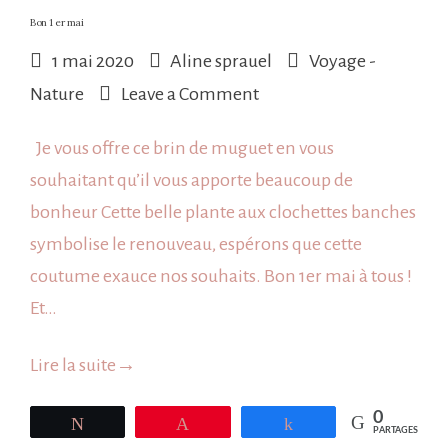
Bon 1 er mai
1 mai 2020
Aline sprauel
Voyage -
on
Nature
Leave a Comment
Bon
Je vous offre ce brin de muguet en vous
1
souhaitant qu’il vous apporte beaucoup de
er
bonheur Cette belle plante aux clochettes banches
mai
symbolise le renouveau, espérons que cette
coutume exauce nos souhaits. Bon 1er mai à tous !
Et…
Lire la suite
→
0
Tweetez
Épingle
Partagez
PARTAGES