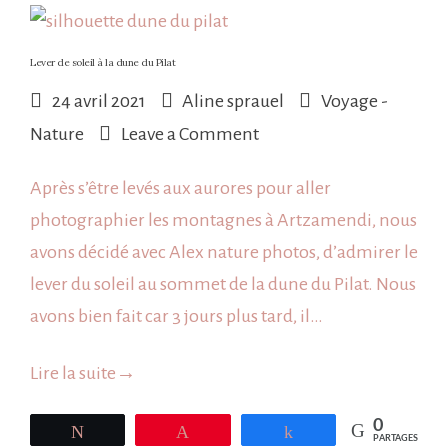
Lever de soleil à la dune du Pilat
24 avril 2021
Aline sprauel
Voyage -
on
Nature
Leave a Comment
Lever
Après s’être levés aux aurores pour aller
de
photographier les montagnes à Artzamendi, nous
soleil
avons décidé avec Alex nature photos, d’admirer le
à
lever du soleil au sommet de la dune du Pilat. Nous
la
avons bien fait car 3 jours plus tard, il…
dune
du
Lire la suite
→
Pilat
0
Tweetez
Épingle
Partagez
PARTAGES