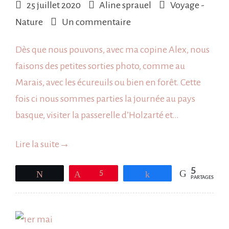
25 juillet 2020
Aline sprauel
Voyage -
sur
Nature
Un commentaire
Randonnée
Dès que nous pouvons, avec ma copine Alex, nous
au
faisons des petites sorties photo, comme au
pays
Marais, avec les écureuils ou bien en forêt. Cette
basque
fois ci nous sommes parties la journée au pays
basque, visiter la passerelle d’Holzarté et…
Lire la suite
→
5
Tweetez
Épingle
5
Partagez
PARTAGES