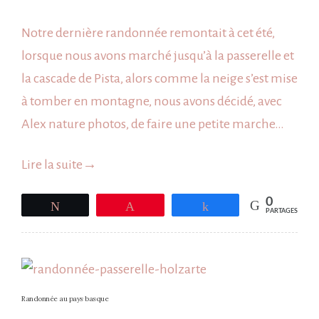
Randonnée
Notre dernière randonnée remontait à cet été,
à
lorsque nous avons marché jusqu’à la passerelle et
La
la cascade de Pista, alors comme la neige s’est mise
Rhune
à tomber en montagne, nous avons décidé, avec
Alex nature photos, de faire une petite marche…
Lire la suite
→
0
Tweetez
Épingle
Partagez
PARTAGES
Randonnée au pays basque