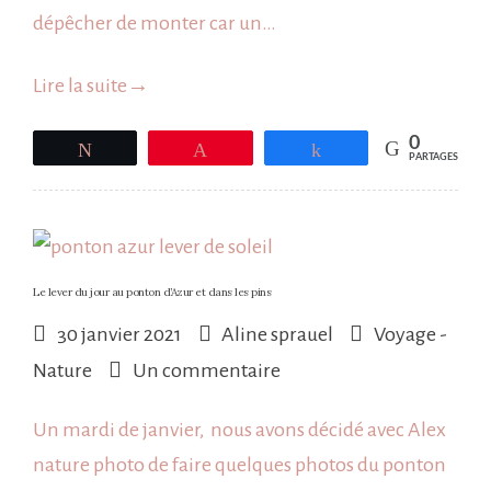
dépêcher de monter car un…
au
pays
Lire la suite
→
basque
0
Tweetez
Épingle
Partagez
PARTAGES
Le lever du jour au ponton d’Azur et dans les pins
30 janvier 2021
Aline sprauel
Voyage -
sur
Nature
Un commentaire
Le
Un mardi de janvier, nous avons décidé avec Alex
lever
nature photo de faire quelques photos du ponton
du