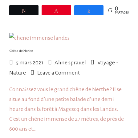
0
Tweetez
Épingle
Partagez
PARTAGES
Chêne de Nerthe
5 mars 2021
Aline sprauel
Voyage -
on
Nature
Leave a Comment
Chêne
Connaissez vous le grand chêne de Nerthe ? Il se
de
situe au fond d’une petite balade d’une demi
Nerthe
heure dans la forêt à Magescq dans les Landes.
C’est un chêne immense de 27 mètres, de près de
600 ans et…