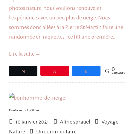
à
photos nature, nous voulions renouveler
la
l’expérience avec un peu plus de neige. Nous
Pierre
sommes donc allées à la Pierre St Martin faire une
St
randonnée en raquettes : ce fût une première…
Martin
Lire la suite
→
0
Tweetez
Épingle
Partagez
PARTAGES
Randonnée à La Rhune
10 janvier 2021
Aline sprauel
Voyage -
sur
Nature
Un commentaire