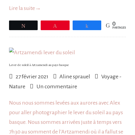
Lire la suite
→
0
Tweetez
Épingle
Partagez
PARTAGES
Lever de soleil à Artzamendi au pays basque
27 février 2021
Aline sprauel
Voyage -
sur
Nature
Un commentaire
Lever
Nous nous sommes levées aux aurores avec Alex
de
pour aller photographier le lever du soleil au pays
soleil
basque. Nous sommes arrivées juste à temps vers
à
7h30 au somment de l’Artzamendi où il a fallut se
Artzamendi