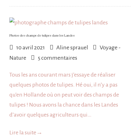
Photos des champs de tulipes dans les Landes
10 avril 2021
Aline sprauel
Voyage -
sur
Nature
5 commentaires
Photos
Tous les ans courant mars j’essaye de réaliser
des
quelques photos de tulipes. Hé oui, il n’y a pas
champs
qu’en Hollande où on peut voir des champs de
de
tulipes ! Nous avons la chance dans les Landes
tulipes
d’avoir quelques agriculteurs qui…
dans
les
Lire la suite
→
Landes