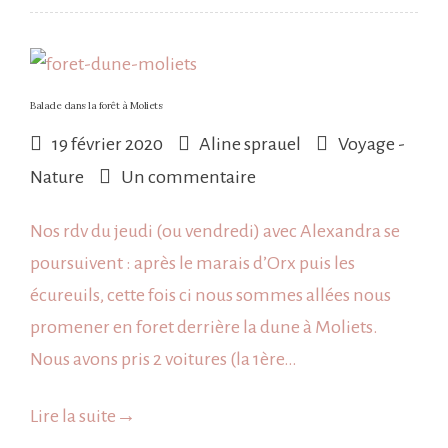
Balade dans la forêt à Moliets
19 février 2020
Aline sprauel
Voyage -
sur
Nature
Un commentaire
Balade
Nos rdv du jeudi (ou vendredi) avec Alexandra se
dans
poursuivent : après le marais d’Orx puis les
la
écureuils, cette fois ci nous sommes allées nous
forêt
promener en foret derrière la dune à Moliets.
à
Nous avons pris 2 voitures (la 1ère…
Moliets
Lire la suite
→