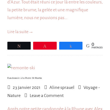
d’Azur. Tout était réuni ce jour là entre les couleurs,
jour
la petite brume, la gelée et une magnifique
au
lumière, nous ne pouvions pas…
ponton
d’Azur
Lire la suite
→
et
dans
0
Tweetez
Épingle
Partagez
PARTAGES
les
pins
Randonnée à la Pierre St Martin
23 janvier 2021
Aline sprauel
Voyage -
on
Nature
Leave a Comment
Randonnée
Après notre petite randonnée à la Rhune avec Alex