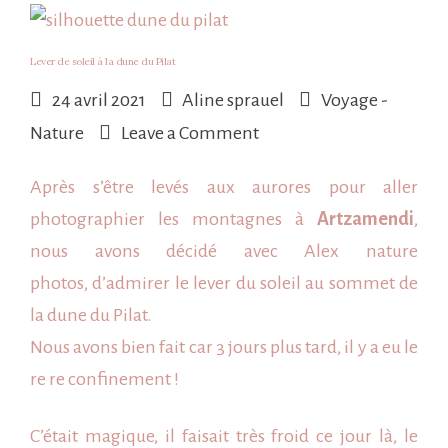
Lever de soleil à la dune du Pilat
24 avril 2021
Aline sprauel
Voyage -
on
Nature
Leave a Comment
Lever
Après s’être levés aux aurores pour aller
de
photographier les montagnes à
Artzamendi
,
soleil
nous avons décidé avec
Alex nature
à
photos
, d’admirer le lever du soleil au sommet de
la
la
dune du Pilat
.
dune
Nous avons bien fait car 3 jours plus tard, il y a eu le
du
re re confinement !
Pilat
C’était magique, il faisait très froid ce jour là, le