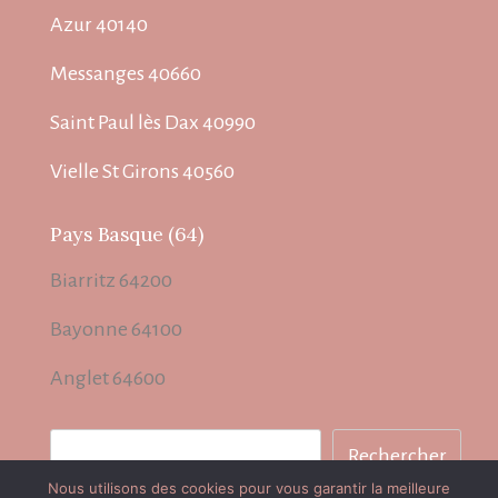
Azur 40140
Messanges 40660
Saint Paul lès Dax 40990
Vielle St Girons 40560
Pays Basque (64)
Biarritz 64200
Bayonne 64100
Anglet 64600
Rechercher
Rechercher
Nous utilisons des cookies pour vous garantir la meilleure