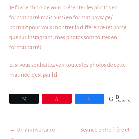
Je fais le choix de vous présenter les photos en
format carré mais aussi en format paysage/
portrait pour vous montrer la différence (et parce
que sur Instagram, mes photos sont toutes en
format carré)
Et si vous souhaitez voir toutes les photos de cette
matinée, c’est par
ici
0
Tweetez
Épingle
Partagez
PARTAGES
Navigation
de
← Un anniversaire
Séance entre frère et
l’article