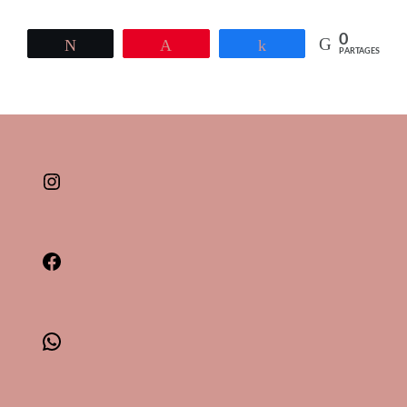
0
Tweetez
Épingle
Partagez
PARTAGES