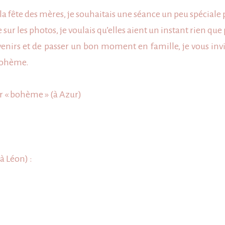
Séance
la
fête des mères
, je souhaitais une séance un peu spéciale 
Bohème
 les photos, je voulais qu’elles aient un instant rien que 
ouvenirs et de passer un bon moment en
famille
, je vous in
bohème.
or « bohème » (à Azur)
à Léon) :