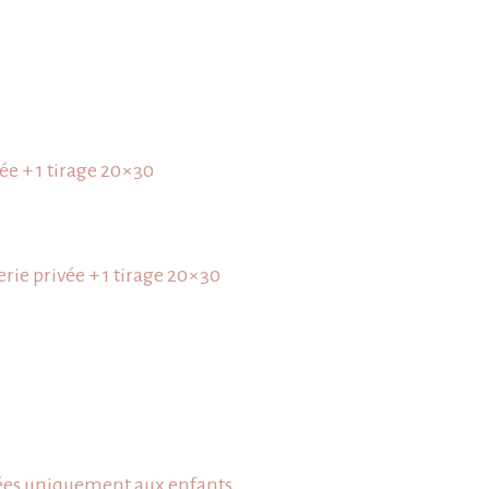
ée + 1 tirage 20×30
rie privée + 1 tirage 20×30
rvées uniquement aux enfants