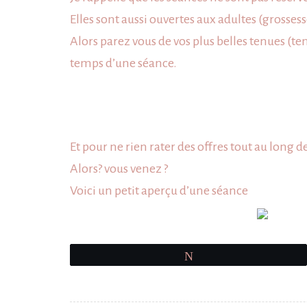
Elles sont aussi ouvertes aux adultes (grosse
Alors parez vous de vos plus belles tenues (te
temps d’une séance.
Et pour ne rien rater des offres tout au long d
Alors? vous venez ?
Voici un petit aperçu d’une séance
Tweetez