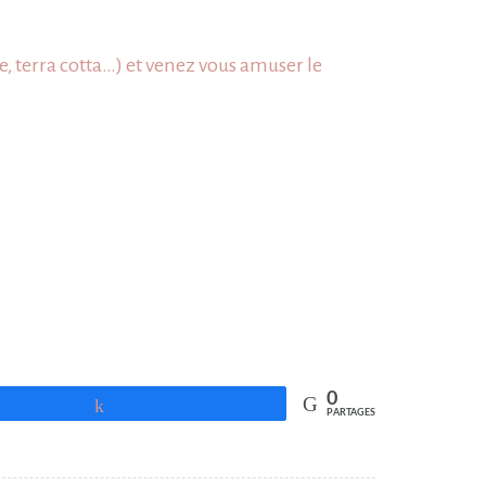
me, terra cotta…) et venez vous amuser le
0
Partagez
PARTAGES