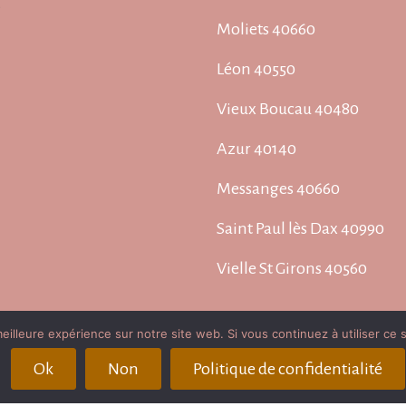
s
Moliets 40660
Léon 40550
Vieux Boucau 40480
Azur 40140
Messanges 40660
Saint Paul lès Dax 40990
Vielle St Girons 40560
Pays Basque (64)
eilleure expérience sur notre site web. Si vous continuez à utiliser ce
Biarritz 64200
Ok
Non
Politique de confidentialité
Bayonne 64100