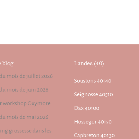
e blog
Landes (40)
du mois de juillet 2026
Soustons 40140
 du mois de juin 2026
Seignosse 40510
r workshop Oxymore
Dax 40100
 du mois de mai 2026
Hossegor 40150
ing grossesse dans les
Capbreton 40130