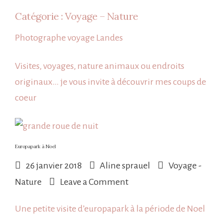
Catégorie :
Voyage – Nature
Photographe voyage Landes
Visites, voyages, nature animaux ou endroits
originaux… je vous invite à découvrir mes coups de
coeur
Europapark à Noel
26 janvier 2018
Aline sprauel
Voyage -
on
Nature
Leave a Comment
Europapark
Une petite visite d’europapark à la période de Noel
à