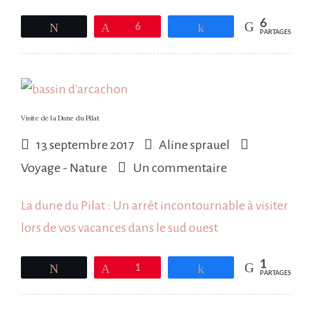
serre
6
Tweetez
Épingle
6
Partagez
PARTAGES
aux
papillons
à
Sanguinet
Visite de la Dune du Pilat
dans
13 septembre 2017
Aline sprauel
les
sur
Voyage - Nature
Un commentaire
Landes.
Visite
La dune du Pilat : Un arrêt incontournable à visiter
de
lors de vos vacances dans le sud ouest
la
Dune
1
Tweetez
Épingle
1
Partagez
PARTAGES
du
Pilat