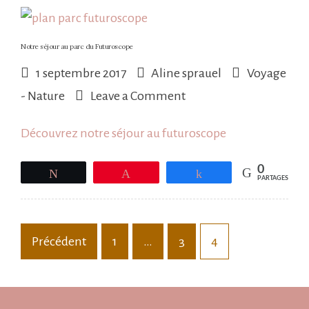
Notre séjour au parc du Futuroscope
1 septembre 2017
Aline sprauel
Voyage
on
- Nature
Leave a Comment
Notre
Découvrez notre séjour au futuroscope
séjour
au
0
Tweetez
Épingle
Partagez
PARTAGES
parc
du
Futuroscope
Pagination
Précédent
1
…
3
4
des
publications