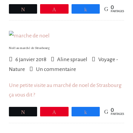
Noel
0
Tweetez
Épingle
Partagez
PARTAGES
Noël au marché de Strasbourg
6 janvier 2018
Aline sprauel
Voyage -
sur
Nature
Un commentaire
Noël
Une petite visite au marché de noel de Strasbourg
au
ça vous dit ?
marché
de
0
Tweetez
Épingle
Partagez
PARTAGES
Strasbourg