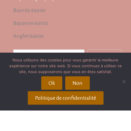
Biarritz 64200
Bayonne 64100
Anglet 64600
Rechercher
Rechercher
Nous utilisons des cookies pour vous garantir la meilleure
expérience sur notre site web. Si vous continuez à utiliser ce
site, nous supposerons que vous en êtes satisfait.
Plan du site
Ok
Non
Publication / Récompenses
Politique de confidentialité
Avis client
Partenaires
Mentions légales