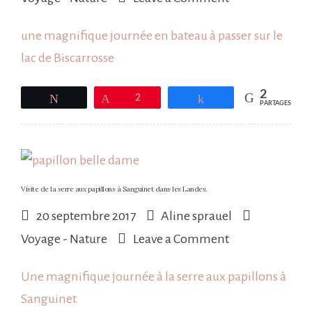
Petite
une magnifique journée en bateau à passer sur le
journée
lac de Biscarrosse
en
bateau
2
Tweetez
Épingle
2
Partagez
PARTAGES
sur
le
lac
de
Visite de la serre aux papillons à Sanguinet dans les Landes.
Biscarrosse
20 septembre 2017
Aline sprauel
on
Voyage - Nature
Leave a Comment
Visite
Une magnifique journée à la serre aux papillons à
de
Sanguinet
la