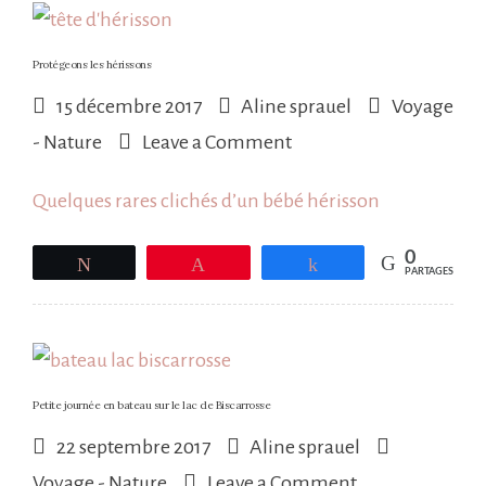
Protégeons les hérissons
15 décembre 2017
Aline sprauel
Voyage
on
- Nature
Leave a Comment
Protégeons
Quelques rares clichés d’un bébé hérisson
les
hérissons
0
Tweetez
Épingle
Partagez
PARTAGES
Petite journée en bateau sur le lac de Biscarrosse
22 septembre 2017
Aline sprauel
on
Voyage - Nature
Leave a Comment