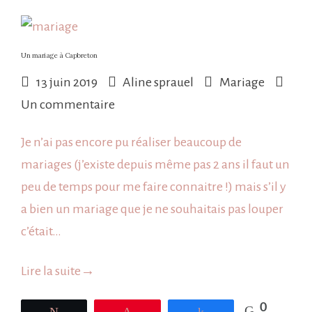
Un mariage à Capbreton
13 juin 2019
Aline sprauel
Mariage
sur
Un commentaire
Un
Je n’ai pas encore pu réaliser beaucoup de
mariage
mariages (j’existe depuis même pas 2 ans il faut un
à
peu de temps pour me faire connaitre !) mais s’il y
Capbreton
a bien un mariage que je ne souhaitais pas louper
c’était…
Lire la suite
→
0
Tweetez
Épingle
Partagez