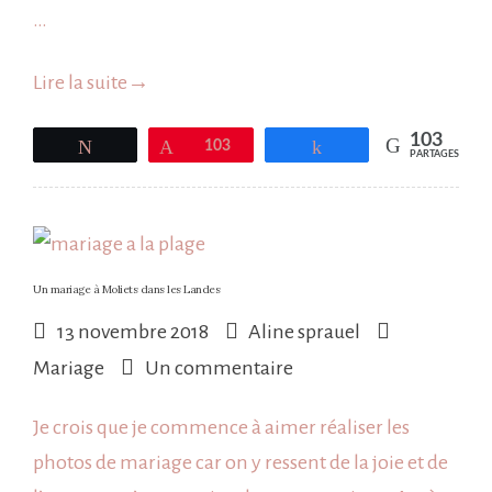
…
Lire la suite
→
103
Tweetez
Épingle
103
Partagez
PARTAGES
Un mariage à Moliets dans les Landes
13 novembre 2018
Aline sprauel
sur
Mariage
Un commentaire
Un
Je crois que je commence à aimer réaliser les
mariage
photos de mariage car on y ressent de la joie et de
à