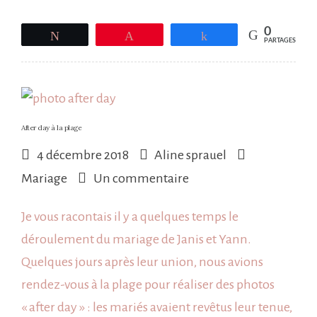
à
Beylongue
0
Tweetez
Épingle
Partagez
PARTAGES
After day à la plage
4 décembre 2018
Aline sprauel
sur
Mariage
Un commentaire
After
Je vous racontais il y a quelques temps le
day
déroulement du mariage de Janis et Yann.
à
Quelques jours après leur union, nous avions
la
rendez-vous à la plage pour réaliser des photos
plage
« after day » : les mariés avaient revêtus leur tenue,