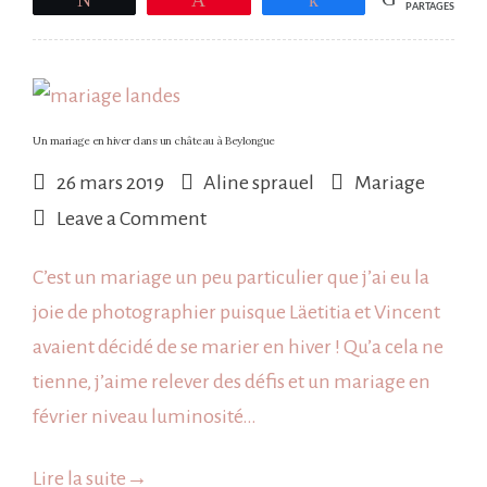
PARTAGES
Un mariage en hiver dans un château à Beylongue
26 mars 2019
Aline sprauel
Mariage
on
Leave a Comment
Un
C’est un mariage un peu particulier que j’ai eu la
mariage
joie de photographier puisque Läetitia et Vincent
en
avaient décidé de se marier en hiver ! Qu’a cela ne
hiver
tienne, j’aime relever des défis et un mariage en
dans
février niveau luminosité…
un
château
Lire la suite
→