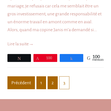
champêtre
mariage, je refusais car cela me semblait être un
dans
gros investissement, une grande responsabilité et
les
un énorme travail en amont comme en aval.
Landes
Alors, quand ma copine Janis m’a demandé si…
Lire la suite
→
100
Tweetez
Épingle
100
Partagez
PARTAGES
Pagination
Précédent
1
2
3
des
publications