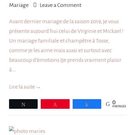
on
Mariage
Leave a Comment
Mariage
Avant dernier mariage de la saison 2019, je vous
à
présente aujourd’hui celui de Virginie et Mickael !
Seignosse
Un mariage familiale et champêtre à Tosse,
comme je les aime mais aussi et surtout avec
beaucoup d’émotions (je prends vraiment plaisir
à…
Lire la suite
→
0
Tweetez
Épingle
Partagez
PARTAGES