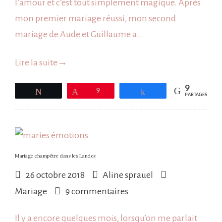
l’amour et c’est tout simplement magique. Après
Moliets
mon premier mariage réussi, mon second
dans
mariage de Aude et Guillaume a…
les
Landes
Lire la suite
→
9
Tweetez
Épingle
9
Partagez
PARTAGES
Mariage champêtre dans les Landes
26 octobre 2018
Aline sprauel
sur
Mariage
9 commentaires
Mariage
Il y a encore quelques mois, lorsqu’on me parlait