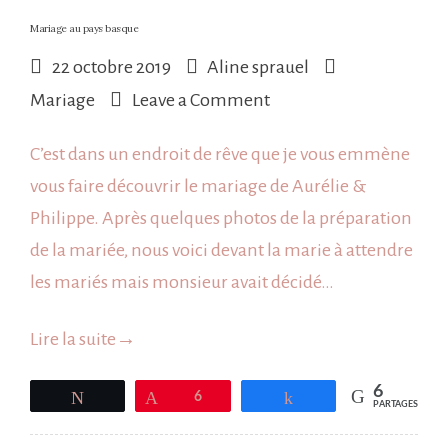
Mariage au pays basque
22 octobre 2019
Aline sprauel
on
Mariage
Leave a Comment
Mariage
C’est dans un endroit de rêve que je vous emmène
au
vous faire découvrir le mariage de Aurélie &
pays
Philippe. Après quelques photos de la préparation
basque
de la mariée, nous voici devant la marie à attendre
les mariés mais monsieur avait décidé…
Lire la suite
→
6
Tweetez
Épingle
6
Partagez
PARTAGES