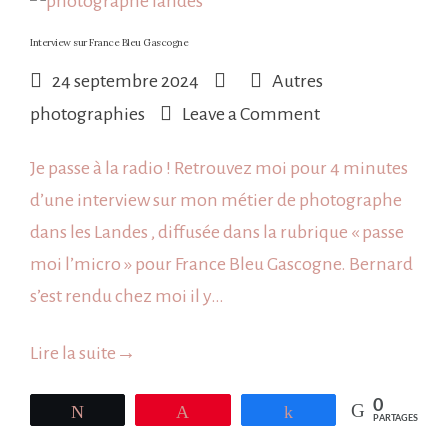
Interview sur France Bleu Gascogne
24 septembre 2024
Autres
on
photographies
Leave a Comment
Interview
Je passe à la radio ! Retrouvez moi pour 4 minutes
sur
d’une interview sur mon métier de photographe
France
dans les Landes , diffusée dans la rubrique « passe
Bleu
moi l’micro » pour France Bleu Gascogne. Bernard
Gascogne
s’est rendu chez moi il y…
Lire la suite
→
0
Tweetez
Épingle
Partagez
PARTAGES