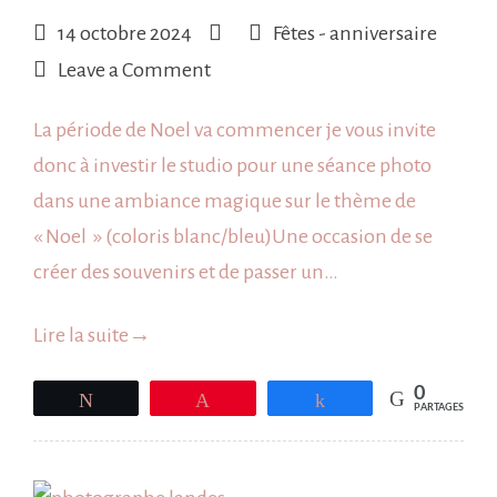
14 octobre 2024
Fêtes - anniversaire
on
Leave a Comment
Séance
La période de Noel va commencer je vous invite
photo
donc à investir le studio pour une séance photo
Noel
dans une ambiance magique sur le thème de
2024
« Noel » (coloris blanc/bleu)Une occasion de se
créer des souvenirs et de passer un…
Lire la suite
→
0
Tweetez
Épingle
Partagez
PARTAGES