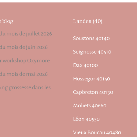
e blog
Landes (40)
du mois de juillet 2026
Soustons 40140
 du mois de juin 2026
Seignosse 40510
r workshop Oxymore
Dax 40100
 du mois de mai 2026
Hossegor 40150
ing grossesse dans les
Capbreton 40130
s
Moliets 40660
Léon 40550
Vieux Boucau 40480