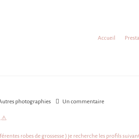
Accueil
Prest
sur
Autres photographies
Un commentaire
Casting
️
⚠️
future
maman
fférentes
robes de grossesse
) je recherche les profils suivant