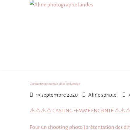
Skip
to
content
Casting future maman dans les Landes
13 septembre 2020
Aline sprauel
⚠️
⚠️
⚠️
⚠️
CASTING FEMME ENCEINTE
⚠️
⚠️
⚠
Pour un shooting photo (présentation des di