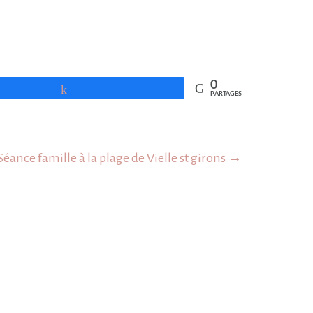
0
Partagez
PARTAGES
Séance famille à la plage de Vielle st girons →