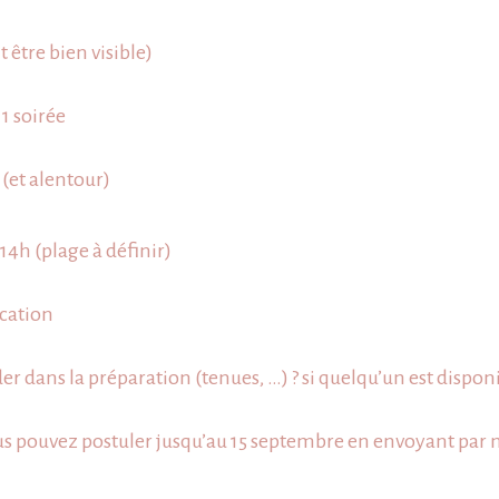
dans
les
 être bien visible)
Landes
1 soirée
 (et alentour)
14h (plage à définir)
ication
ider dans la préparation (tenues, …)
?
si quelqu’un est disponi
s pouvez postuler jusqu’au 15 septembre en envoyant par