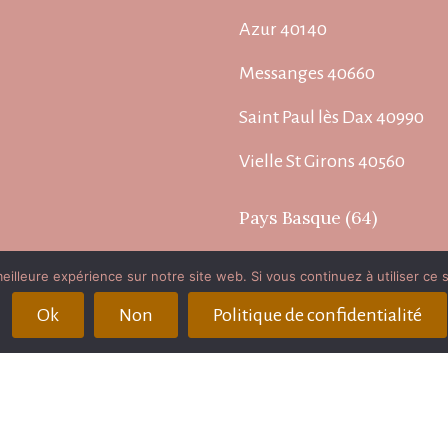
Azur 40140
Messanges 40660
Saint Paul lès Dax 40990
Vielle St Girons 40560
Pays Basque (64)
Biarritz 64200
eilleure expérience sur notre site web. Si vous continuez à utiliser ce
Bayonne 64100
Ok
Non
Politique de confidentialité
Anglet 64600