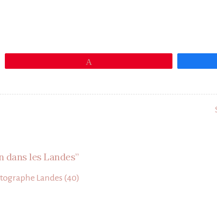
Épingle
n dans les Landes
”
otographe Landes (40)