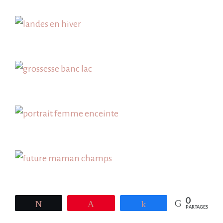
0
Tweetez
Épingle
Partagez
PARTAGES