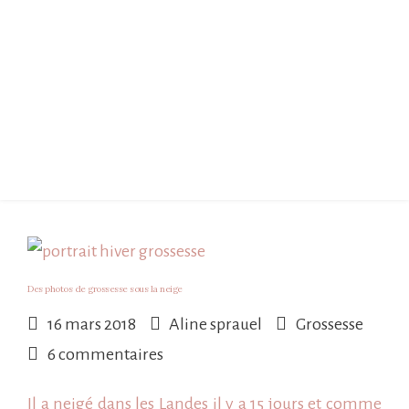
Des photos de grossesse sous la neige
16 mars 2018
Aline sprauel
Grossesse
sur
6 commentaires
Des
Il a neigé dans les Landes il y a 15 jours et comme