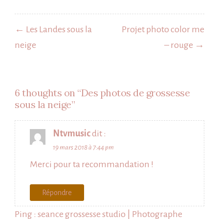
Navigation
de
← Les Landes sous la
Projet photo color me
l’article
neige
– rouge →
6 thoughts on “
Des photos de grossesse
sous la neige
”
Ntvmusic
dit :
19 mars 2018 à 7:44 pm
Merci pour ta recommandation !
Répondre
Ping :
seance grossesse studio | Photographe