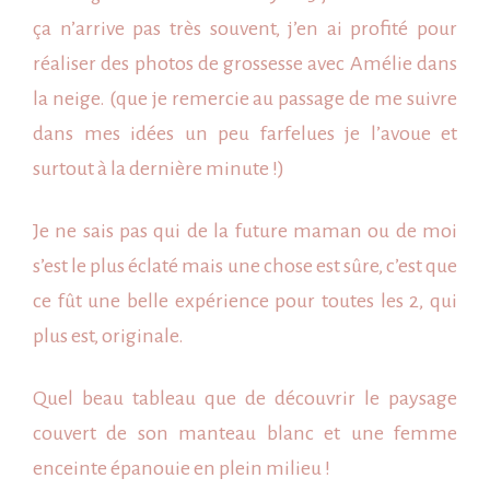
photos
ça n’arrive pas très souvent, j’en ai profité pour
de
réaliser des photos de
grossesse
avec Amélie dans
grossesse
la neige. (que je remercie au passage de me suivre
sous
dans mes idées un peu farfelues je l’avoue et
la
surtout à la dernière minute !)
neige
Je ne sais pas qui de la future maman ou de moi
s’est le plus éclaté mais une chose est sûre, c’est que
ce fût une belle expérience pour toutes les 2, qui
plus est, originale.
Quel beau tableau que de découvrir le paysage
couvert de son manteau blanc et une femme
enceinte épanouie en plein milieu !