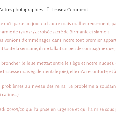
on
Autres photographies
Leave a Comment
Hommage
e qu’il parte un jour ou l’autre mais malheureusement, parf
à
e mamie de 17 ans 1/2 croisée sacré de Birmanie et siamois.
Oasis
 nous venions d’emménager dans notre tout premier app
oute la semaine, il me fallait un peu de compagnie que j’a
ans broncher (elle se mettait entre le siège et notre nuque
 tristesse mais également de joie), elle m’a réconforté, et 
es problèmes au niveau des reins. Le problème a soudain
i câline…)
i 09/09/20 qui l’a prise en urgence et qui l’a mise sous pe