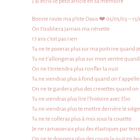
J’ai écris ce petit article en sa mémoire
Bonne route ma p’tite Oasis
❤️
05/05/03 – 15
On t’oubliera jamais ma nénette
17 ans c’est pas rien
Tu ne te poseras plus sur ma poitrine quand je
Tu ne t’allongeras plus sur mon ventre quand je
On ne t’entendra plus ronfler la nuit
Tu ne viendras plus à fond quand on t’appell
On ne te gardera plus des crevettes quand on
Tu ne viendras plus lire l’histoire avec Elio
Tu ne viendras plus te mettre derrière le sièg
Tu ne te colleras plus à moi sous la couette
Je ne ramasserais plus des élastiques par terre
On ne te donnera plus des coups la nuit en bou