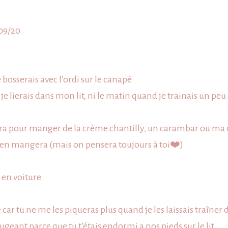
/09/20
 bosserais avec l’ordi sur le canapé
 lierais dans mon lit, ni le matin quand je trainais un peu a
era pour manger de la crème chantilly, un carambar ou ma c
 en mangera (mais on pensera toujours à toi
❤️
)
e en voiture
 car tu ne me les piqueras plus quand je les laissais traîner d
geant parce que tu t’étais endormi a nos pieds sur le lit