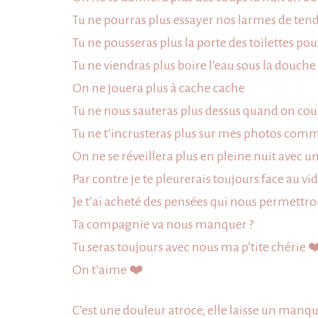
Tu ne pourras plus essayer nos larmes de tend
Tu ne pousseras plus la porte des toilettes po
Tu ne viendras plus boire l’eau sous la douche
On ne jouera plus à cache cache
Tu ne nous sauteras plus dessus quand on cou
Tu ne t’incrusteras plus sur mes photos comme 
On ne se réveillera plus en pleine nuit avec un
Par contre je te pleurerais toujours face au v
Je t’ai acheté des pensées qui nous permettro
Ta compagnie va nous manquer
?
Tu seras toujours avec nous ma p’tite chérie
❤
On t’aime
❤️
C’est une douleur atroce, elle laisse un ma