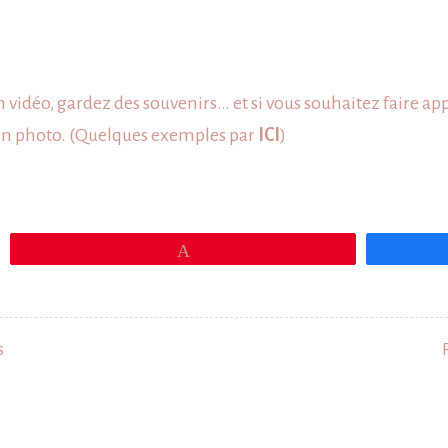
vidéo, gardez des souvenirs… et si vous souhaitez faire ap
é en photo. (Quelques exemples par
ICI
)
Épingle
s