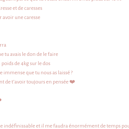
resse et de caresses
ur avoir une caresse
rra
tu avais le don de le faire
 poids de 4kg sur le dos
ide immense que tu nous as laissé
?
nt de t’avoir toujours en pensée
❤️
️
nque indéfinissable et il me faudra énormément de temps p