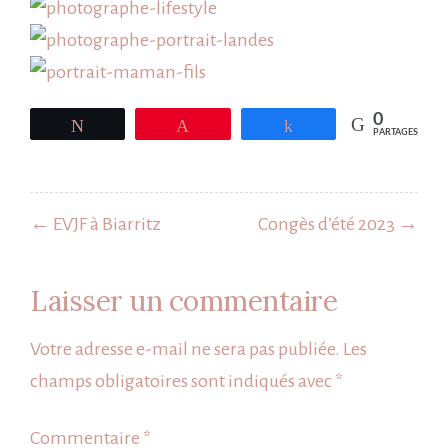
0
Tweetez
Épingle
Partagez
PARTAGES
Navigation
de
← EVJF à Biarritz
Congès d’été 2023 →
l’article
Laisser un commentaire
Votre adresse e-mail ne sera pas publiée.
Les
champs obligatoires sont indiqués avec
*
Commentaire
*