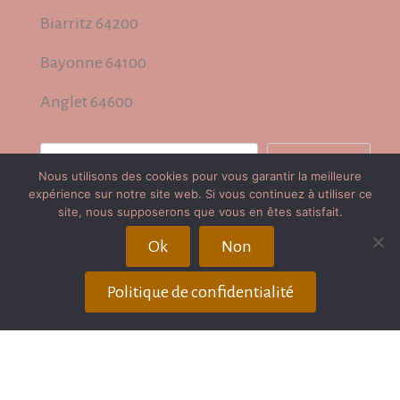
Biarritz 64200
Bayonne 64100
Anglet 64600
Rechercher
Rechercher
Nous utilisons des cookies pour vous garantir la meilleure
expérience sur notre site web. Si vous continuez à utiliser ce
site, nous supposerons que vous en êtes satisfait.
Plan du site
Ok
Non
Publication / Récompenses
Politique de confidentialité
Avis client
Partenaires
Mentions légales