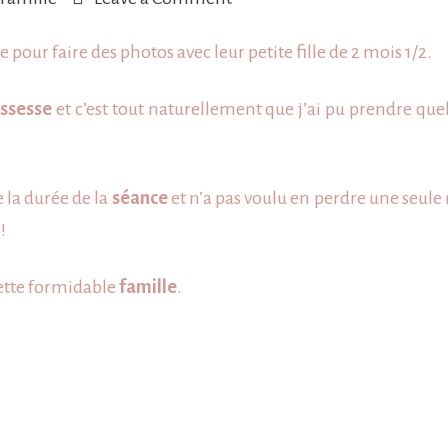
Photos
ne
pour faire des photos avec leur petite fille de 2 mois 1/2.
d’une
toute
ssesse
et c’est tout naturellement que j’ai pu prendre que
nouvelle
famille
la durée de la
séance
et n’a pas voulu en perdre une seule m
!
cette formidable
famille
.