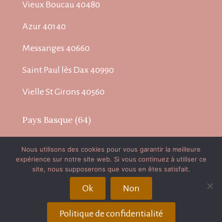
Vieux Boucau 40480
Azur 40140
Messanges 40660
Saint Paul lès Dax 40990
Vielle St Girons 40560
Pays Basque (64)
Biarritz 64200
Nous utilisons des cookies pour vous garantir la meilleure
expérience sur notre site web. Si vous continuez à utiliser ce
Bayonne 64100
site, nous supposerons que vous en êtes satisfait.
Anglet 64600
Ok
Non
Politique de confidentialité
Rechercher
Rechercher