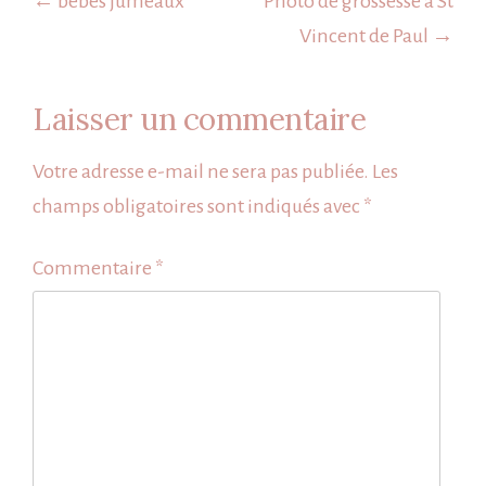
de
← bébés jumeaux
Photo de grossesse à St
l’article
Vincent de Paul →
Laisser un commentaire
Votre adresse e-mail ne sera pas publiée.
Les
champs obligatoires sont indiqués avec
*
Commentaire
*