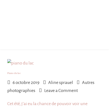
Piano du lac
6 octobre 2019
Aline sprauel
Autres
on
photographies
Leave a Comment
Piano
Cet été, j’ai eu la chance de pouvoir voir une
du