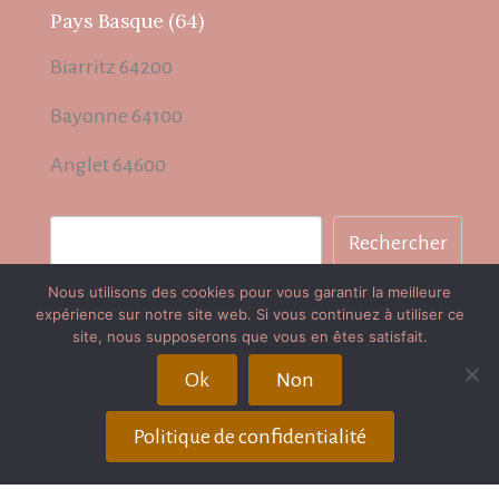
Pays Basque (64)
Biarritz 64200
Bayonne 64100
Anglet 64600
Rechercher
Rechercher
Nous utilisons des cookies pour vous garantir la meilleure
expérience sur notre site web. Si vous continuez à utiliser ce
Plan du site
site, nous supposerons que vous en êtes satisfait.
Publication / Récompenses
Ok
Non
Avis client
Politique de confidentialité
Partenaires