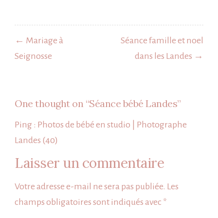
Navigation
de
← Mariage à
Séance famille et noel
l’article
Seignosse
dans les Landes →
One thought on “
Séance bébé Landes
”
Ping :
Photos de bébé en studio | Photographe
Landes (40)
Laisser un commentaire
Votre adresse e-mail ne sera pas publiée.
Les
champs obligatoires sont indiqués avec
*