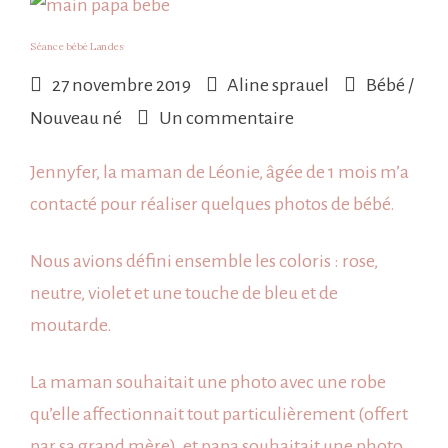
Séance bébé Landes
27 novembre 2019
Aline sprauel
Bébé /
sur
Nouveau né
Un commentaire
Séance
Jennyfer, la maman de Léonie, âgée de 1 mois m’a
bébé
contacté pour réaliser quelques photos de
bébé
.
Landes
Nous avions défini ensemble les
coloris
: rose,
neutre, violet et une touche de bleu et de
moutarde.
La maman souhaitait une photo avec une robe
qu’elle affectionnait tout particulièrement (offert
par sa grand mère), et papa souhaitait une photo