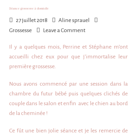
Séance grossesse à domicile
27 juillet 2018
Aline sprauel
on
Grossesse
Leave a Comment
Séance
Il y a quelques mois, Perrine et Stéphane m’ont
grossesse
accueilli chez eux pour que j’immortalise leur
à
première
grossesse
.
domicile
Nous avons commencé par une session dans la
chambre du futur
bébé
puis quelques clichés de
couple dans le salon et enfin avec le chien au bord
de la cheminée !
Ce fût une bien jolie séance et je les remercie de