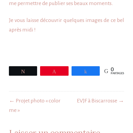
me permettre de publier ses beaux moments.
Je vous laisse découvrir quelques images de ce bel
après midi !
0
Tweetez
Épingle
Partagez
PARTAGES
Navigation
de
← Projet photo « color
EVJF à Biscarrosse →
l’article
me »
Laisser un commentaire