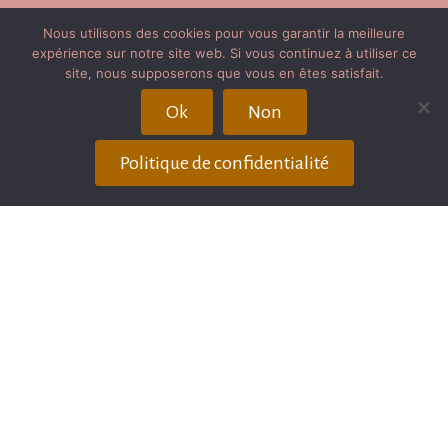
Nous utilisons des cookies pour vous garantir la meilleure
Plan du site
expérience sur notre site web. Si vous continuez à utiliser ce
site, nous supposerons que vous en êtes satisfait.
Publication / Récompenses
Ok
Non
Avis client
Politique de confidentialité
Partenaires
Mentions légales
Couvertures de livre
Copyright © Depuis 2017 - Aline SPRAUEL
Photographe EI - All rights reserved- Photographe
Landes - Photographe PMA Landes