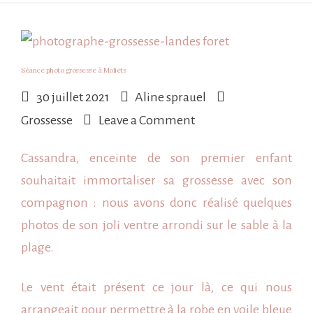
Séance photo grossesse à Moliets
30 juillet 2021
Aline sprauel
on
Grossesse
Leave a Comment
Séance
Cassandra, enceinte de son premier enfant
photo
souhaitait immortaliser sa grossesse avec son
grossesse
compagnon : nous avons donc réalisé quelques
à
photos de son joli ventre arrondi sur le sable à la
Moliets
plage.
Le vent était présent ce jour là, ce qui nous
arrangeait pour permettre à
la robe en voile bleue