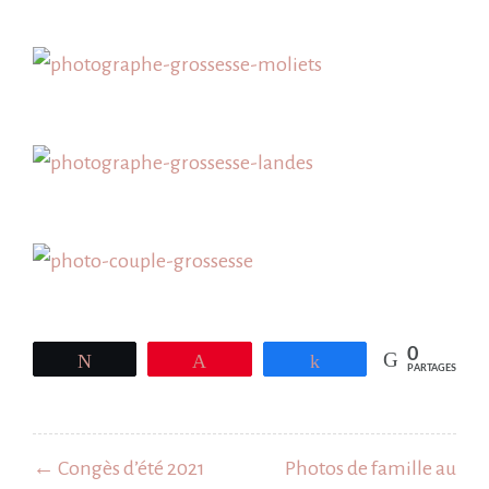
0
Tweetez
Épingle
Partagez
PARTAGES
Navigation
de
← Congès d’été 2021
Photos de famille au