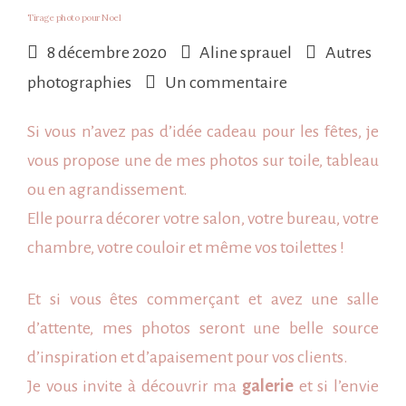
Tirage photo pour Noel
8 décembre 2020
Aline sprauel
Autres
sur
photographies
Un commentaire
Tirage
Si vous n’avez pas d’idée cadeau pour les
fêtes
, je
photo
vous propose une de mes
photos
sur toile, tableau
pour
ou en agrandissement.
Noel
Elle pourra décorer votre salon, votre bureau, votre
chambre, votre couloir et même vos toilettes !
Et si vous êtes commerçant et avez une salle
d’attente, mes photos seront une belle source
d’inspiration et d’apaisement pour vos clients.
Je vous invite à découvrir ma
galerie
et si l’envie