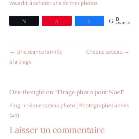
vous dit, à acheter une de mes
photos
.
0
Tweetez
Épingle
Partagez
PARTAGES
Navigation
de
← Une séance famille
Chèque cadeau →
l’article
à la plage
One thought on “
Tirage photo pour Noel
”
Ping :
chèque cadeau photo | Photographe Landes
(40)
Laisser un commentaire