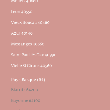
Moliets 40660
Léon 40550
Vieux Boucau 40480
Azur 40140
Messanges 40660
Saint Paul lès Dax 40990
Vielle St Girons 40560
Pays Basque (64)
Biarritz 64200
Bayonne 64100