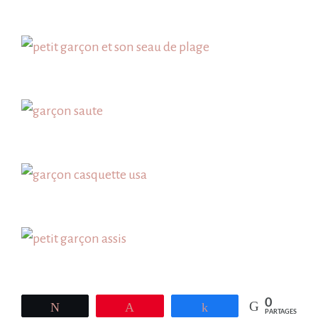
0
Tweetez
Épingle
Partagez
PARTAGES