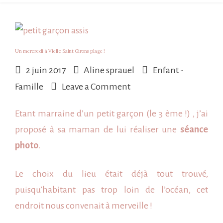
Un mercredi à Vielle Saint Girons plage !
2 juin 2017
Aline sprauel
Enfant -
on
Famille
Leave a Comment
Un
Etant marraine d’un petit garçon (le 3 ème !) , j’ai
mercredi
proposé à sa maman de lui réaliser une
séance
à
photo
.
Vielle
Saint
Le choix du lieu était déjà tout trouvé,
Girons
puisqu’habitant pas trop loin de l’océan, cet
plage
endroit nous convenait à merveille !
!