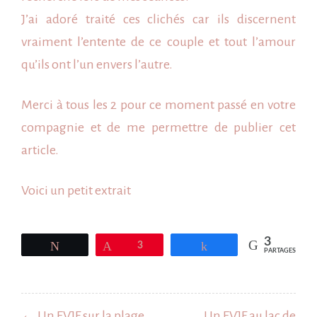
J’ai adoré traité ces clichés car ils discernent
vraiment l’entente de ce couple et tout l’amour
qu’ils ont l’un envers l’autre.
Merci à tous les 2 pour ce moment passé en votre
compagnie et de me permettre de publier cet
article.
Voici un petit extrait
3
Tweetez
Épingle
3
Partagez
PARTAGES
Navigation
← Un EVJF sur la plage
Un EVJF au lac de