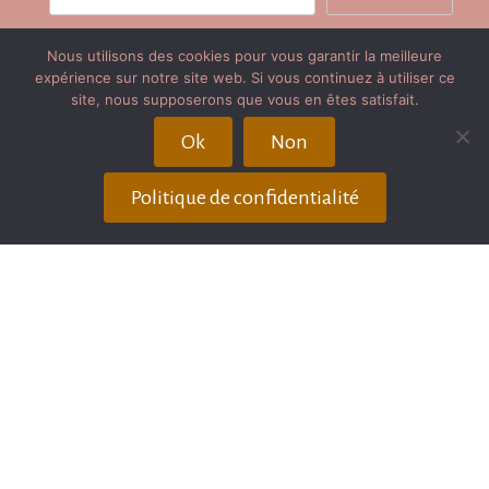
Nous utilisons des cookies pour vous garantir la meilleure
Plan du site
expérience sur notre site web. Si vous continuez à utiliser ce
site, nous supposerons que vous en êtes satisfait.
Publication / Récompenses
Ok
Non
Avis client
Politique de confidentialité
Partenaires
Mentions légales
Couvertures de livre
Copyright © Depuis 2017 - Aline SPRAUEL
Photographe EI - All rights reserved- Photographe
Landes - Photographe PMA Landes