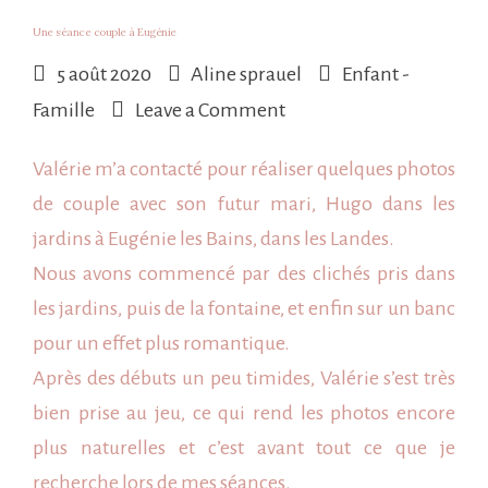
Une séance couple à Eugénie
5 août 2020
Aline sprauel
Enfant -
on
Famille
Leave a Comment
Une
Valérie m’a contacté pour réaliser quelques photos
séance
de
couple
avec son futur mari, Hugo dans les
couple
jardins à
Eugénie les Bains
, dans les Landes.
à
Nous avons commencé par des clichés pris dans
Eugénie
les jardins, puis de la fontaine, et enfin sur un banc
pour un effet plus romantique.
Après des débuts un peu timides, Valérie s’est très
bien prise au jeu, ce qui rend les photos encore
plus naturelles et c’est avant tout ce que je
recherche lors de mes séances.