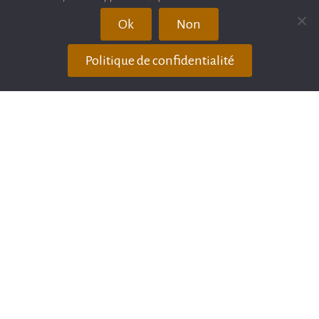
Ok
Non
Plan du site
Politique de confidentialité
Publication / Récompenses
Avis client
Partenaires
Mentions légales
Couvertures de livre
Copyright © Depuis 2017 - Aline SPRAUEL
Photographe EI - All rights reserved- Photographe