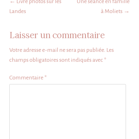
de
← Livre photos sur les
Une séance en famille
l’article
Landes
à Moliets →
Laisser un commentaire
Votre adresse e-mail ne sera pas publiée.
Les
champs obligatoires sont indiqués avec
*
Commentaire
*