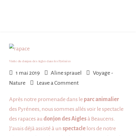
Visite du donjon des Aigles dans les Pyrénées
1 mai 2019
Aline sprauel
Voyage -
on
Nature
Leave a Comment
Visite
Après notre promenade dans le
parc animalier
du
des Pyrénees, nous sommes allés voir le spectacle
donjon
des rapaces au
donjon des Aigles
à Beaucens.
des
J’avais déjà assisté à un
spectacle
lors de notre
Aigles