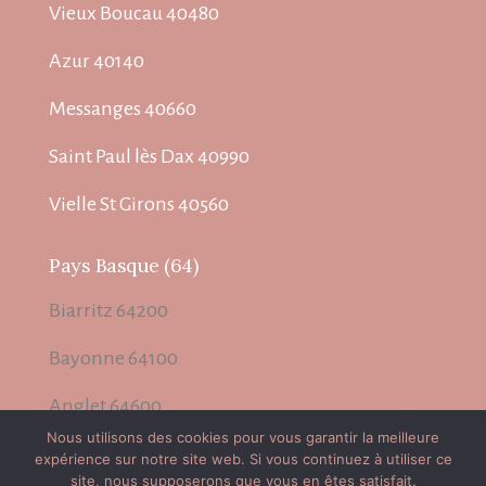
Vieux Boucau 40480
Azur 40140
Messanges 40660
Saint Paul lès Dax 40990
Vielle St Girons 40560
Pays Basque (64)
Biarritz 64200
Bayonne 64100
Anglet 64600
Nous utilisons des cookies pour vous garantir la meilleure
expérience sur notre site web. Si vous continuez à utiliser ce
Rechercher
Rechercher
site, nous supposerons que vous en êtes satisfait.