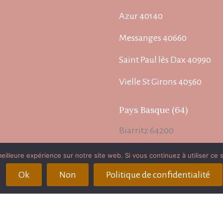
Azur 40140
Messanges 40660
Saint Paul lès Dax 40990
Vielle St Girons 40560
Pays Basque (64)
Biarritz 64200
Bayonne 64100
eilleure expérience sur notre site web. Si vous continuez à utiliser ce
Anglet 64600
Ok
Non
Politique de confidentialité