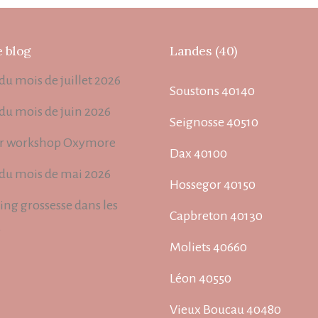
e blog
Landes (40)
du mois de juillet 2026
Soustons 40140
 du mois de juin 2026
Seignosse 40510
r workshop Oxymore
Dax 40100
 du mois de mai 2026
Hossegor 40150
ing grossesse dans les
Capbreton 40130
s
Moliets 40660
Léon 40550
Vieux Boucau 40480