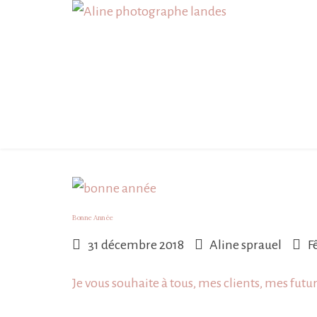
Skip
to
content
Bonne Année
31 décembre 2018
Aline sprauel
F
Je vous souhaite à tous, mes clients, mes futurs