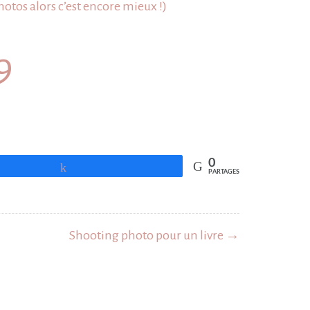
hotos
alors c’est encore mieux !)
9
0
Partagez
PARTAGES
Shooting photo pour un livre →