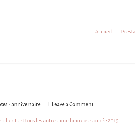
Accueil
Prest
on
êtes - anniversaire
Leave a Comment
Bonne
 clients et tous les autres, une
heureuse année
2019
Année