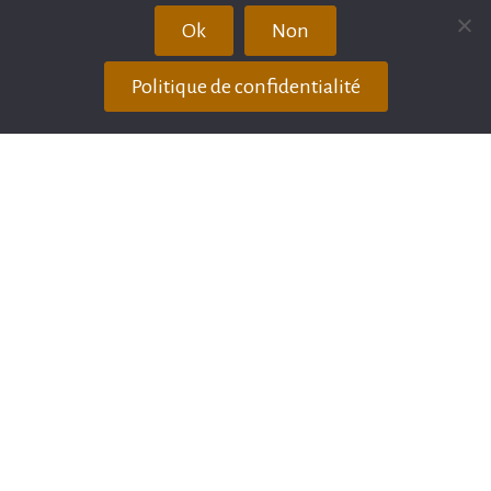
Rechercher
Rechercher
Ok
Non
Politique de confidentialité
Plan du site
Publication / Récompenses
Avis client
Partenaires
Mentions légales
Couvertures de livre
Copyright © Depuis 2017 - Aline SPRAUEL