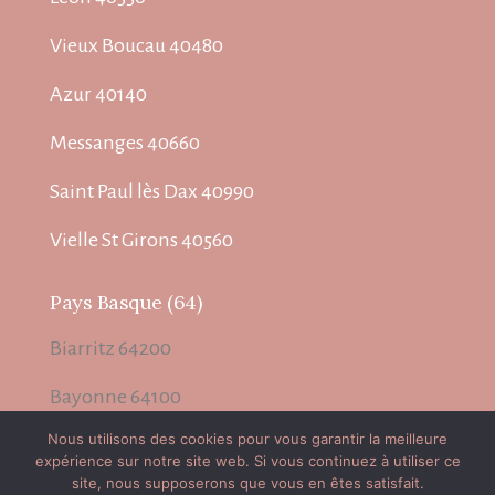
Vieux Boucau 40480
Azur 40140
Messanges 40660
Saint Paul lès Dax 40990
Vielle St Girons 40560
Pays Basque (64)
Biarritz 64200
Bayonne 64100
Nous utilisons des cookies pour vous garantir la meilleure
Anglet 64600
expérience sur notre site web. Si vous continuez à utiliser ce
site, nous supposerons que vous en êtes satisfait.