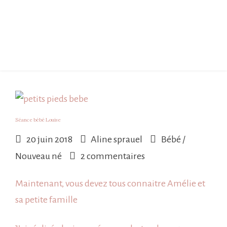
Séance bébé Louise
20 juin 2018
Aline sprauel
Bébé /
sur
Nouveau né
2 commentaires
Séance
Maintenant, vous devez tous connaitre Amélie et
bébé
sa petite
famille
Louise