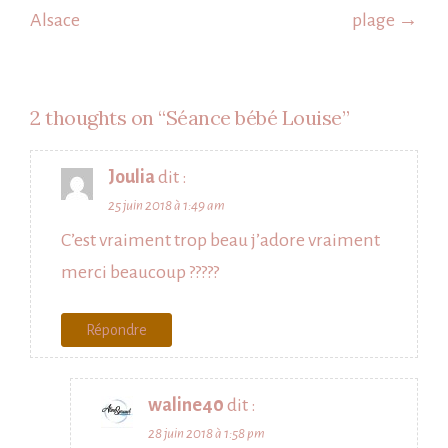
l’article
Alsace
plage →
2 thoughts on “
Séance bébé Louise
”
Joulia
dit :
25 juin 2018 à 1:49 am
C’est vraiment trop beau j’adore vraiment
merci beaucoup ?????
Répondre
waline40
dit :
28 juin 2018 à 1:58 pm