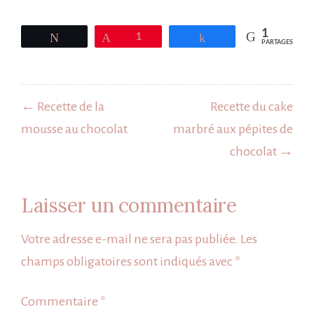
1
Tweetez
Épingle
1
Partagez
PARTAGES
Navigation
de
← Recette de la
Recette du cake
l’article
mousse au chocolat
marbré aux pépites de
chocolat →
Laisser un commentaire
Votre adresse e-mail ne sera pas publiée.
Les
champs obligatoires sont indiqués avec
*
Commentaire
*