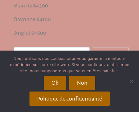
Biarritz 64200
Bayonne 64100
Anglet 64600
Rechercher
Rechercher
Nous utilisons des cookies pour vous garantir la meilleure
expérience sur notre site web. Si vous continuez à utiliser ce
site, nous supposerons que vous en êtes satisfait.
Plan du site
Ok
Non
Publication / Récompenses
Politique de confidentialité
Avis client
Partenaires
Mentions légales