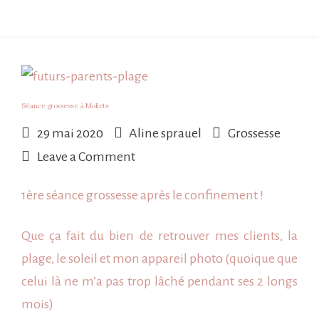
Séance grossesse à Moliets
29 mai 2020
Aline sprauel
Grossesse
on
Leave a Comment
Séance
1ère séance grossesse après le
confinement
!
grossesse
à
Que ça fait du bien de retrouver mes clients, la
Moliets
plage, le soleil et mon appareil photo (quoique que
celui là ne m’a pas trop lâché pendant ses 2 longs
mois)